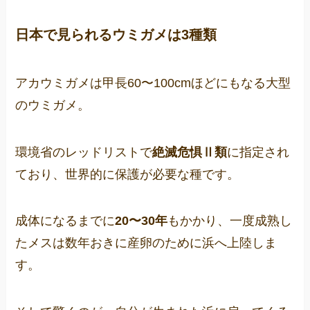
日本で見られるウミガメは3種類
アカウミガメは甲長60〜100cmほどにもなる大型
のウミガメ。
環境省のレッドリストで
絶滅危惧Ⅱ類
に指定され
ており、世界的に保護が必要な種です。
成体になるまでに
20〜30年
もかかり、一度成熟し
たメスは数年おきに産卵のために浜へ上陸しま
す。