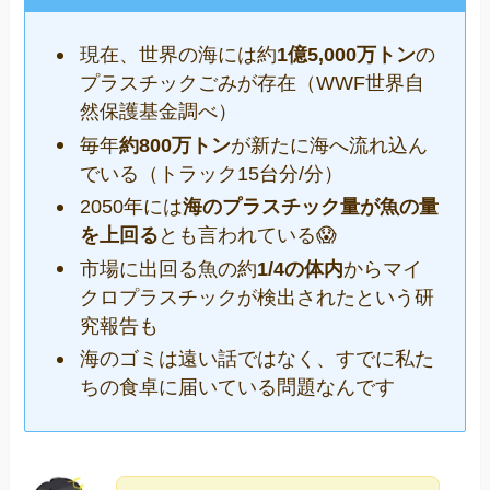
現在、世界の海には約
1億5,000万トン
の
プラスチックごみが存在（WWF世界自
然保護基金調べ）
毎年
約800万トン
が新たに海へ流れ込ん
でいる（トラック15台分/分）
2050年には
海のプラスチック量が魚の量
を上回る
とも言われている😱
市場に出回る魚の約
1/4の体内
からマイ
クロプラスチックが検出されたという研
究報告も
海のゴミは遠い話ではなく、すでに私た
ちの食卓に届いている問題なんです