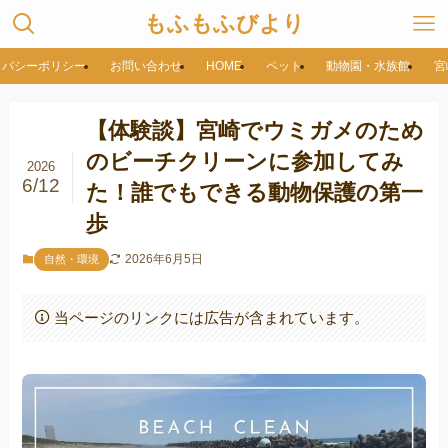
もふもふびより
イバシーポリシー
お問い合わせ
HOME
ペット
動物園・水族館
宮
【体験談】宮崎でウミガメのため
のビーチクリーンに参加してみ
2026
6/12
た！誰でもできる動物保護の第一
歩
2026年6月5日
自然・環境
当ページのリンクには広告が含まれています。