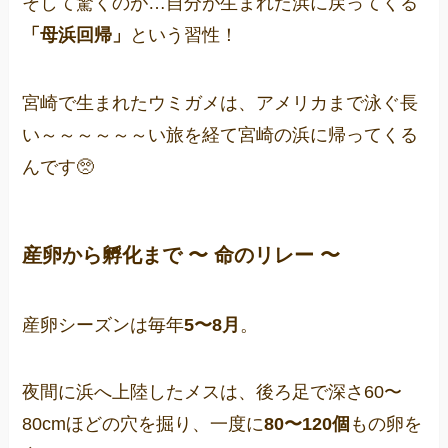
そして驚くのが…自分が生まれた浜に戻ってくる
「母浜回帰」
という習性！
宮崎で生まれたウミガメは、アメリカまで泳ぐ長
い～～～～～～い旅を経て宮崎の浜に帰ってくる
んです🥺
産卵から孵化まで 〜 命のリレー 〜
産卵シーズンは毎年
5〜8月
。
夜間に浜へ上陸したメスは、後ろ足で深さ60〜
80cmほどの穴を掘り、一度に
80〜120個
もの卵を