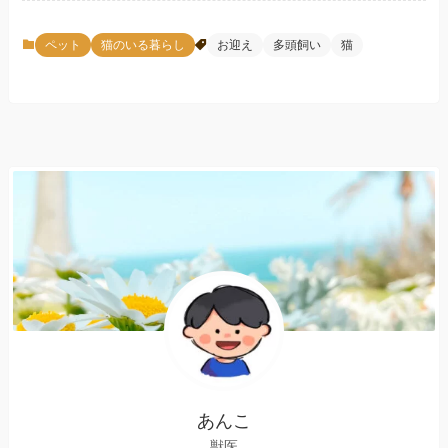
ペット
猫のいる暮らし
お迎え
多頭飼い
猫
あんこ
獣医