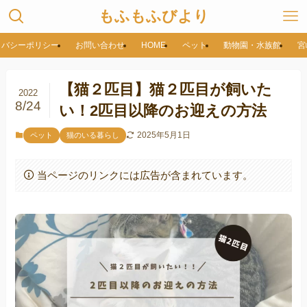
もふもふびより
イバシーポリシー
お問い合わせ
HOME
ペット
動物園・水族館
宮
【猫２匹目】猫２匹目が飼いた
2022
8/24
い！2匹目以降のお迎えの方法
2025年5月1日
ペット
猫のいる暮らし
当ページのリンクには広告が含まれています。